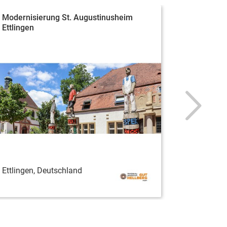
Modernisierung St. Augustinusheim
Hilfe für
Ettlingen
und Kris..
Ettlingen, Deutschland
Berlin, D