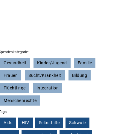
Spendenkategorie:
Gesundheit
Kinder/Jugend
Familie
Frauen
Sucht/Krankheit
Bildung
Flüchtlinge
Integration
Menschenrechte
Tags:
Aids
HIV
Selbsthilfe
Schwule