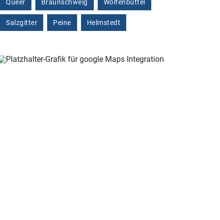
Queer
Braunschweig
Wolfenbüttel
Salzgitter
Peine
Helmstedt