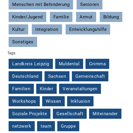
Menschen mit Behinderung
Senioren
Kinder/Jugend
Familie
Armut
Bildung
Kultur
Integration
Entwicklungshilfe
Sonstiges
Tags:
Landkreis Leipzig
Muldental
Grimma
Deutschland
Sachsen
Gemeinschaft
Familien
Kinder
Veranstaltungen
Workshops
Wissen
Inklusion
Soziale Projekte
Gesellschaft
Miteinander
netzwerk
team
Gruppe