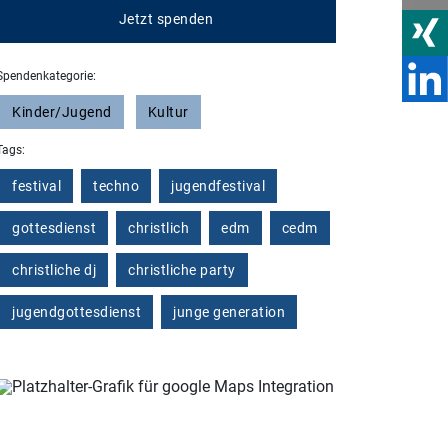
Jetzt spenden
Spendenkategorie:
Kinder/Jugend
Kultur
Tags:
festival
techno
jugendfestival
gottesdienst
christlich
edm
cedm
christliche dj
christliche party
jugendgottesdienst
junge generation