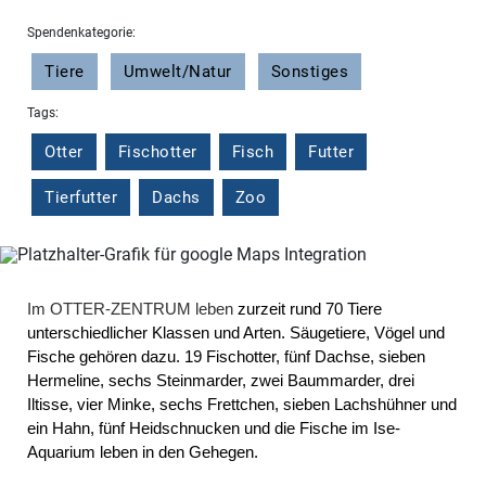
Spendenkategorie:
Tiere
Umwelt/Natur
Sonstiges
Tags:
Otter
Fischotter
Fisch
Futter
Tierfutter
Dachs
Zoo
Im OTTER-ZENTRUM leben
zurzeit rund 70 Tiere
unterschiedlicher Klassen und Arten. Säugetiere, Vögel und
Fische gehören dazu. 19 Fischotter, fünf Dachse, sieben
Hermeline, sechs Steinmarder, zwei Baummarder, drei
Iltisse, vier Minke, sechs Frettchen, sieben Lachshühner und
ein Hahn, fünf Heidschnucken und die Fische im Ise-
Aquarium leben in den Gehegen.